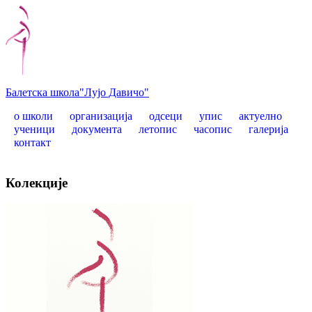
Балетска школа
"Лујо Давичо"
о школи
организација
одсеци
упис
актуелно
ученици
документа
летопис
часопис
галерија
контакт
Колекције