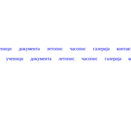
еници
документа
летопис
часопис
галерија
контак
ученици
документа
летопис
часопис
галерија
к