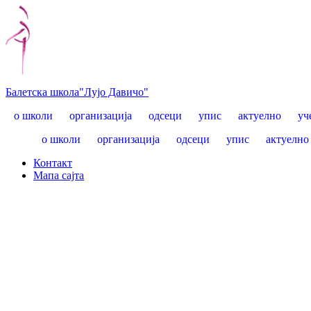
Балетска школа
"Лујо Давичо"
о школи
организација
одсеци
упис
актуелно
уч
о школи
организација
одсеци
упис
актуелно
Контакт
Mапа сајта