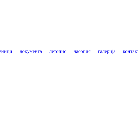
еници
документа
летопис
часопис
галерија
контак