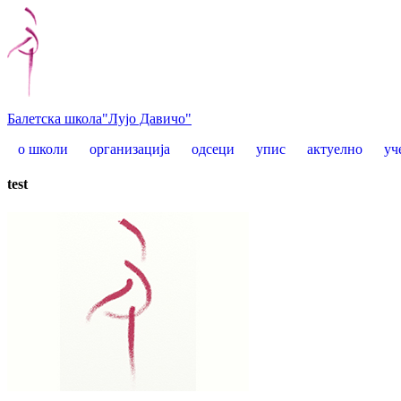
Балетска школа
"Лујо Давичо"
о школи
организација
одсеци
упис
актуелно
уч
test