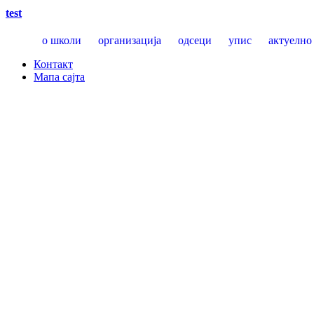
test
о школи
организација
одсеци
упис
актуелно
Контакт
Mапа сајта